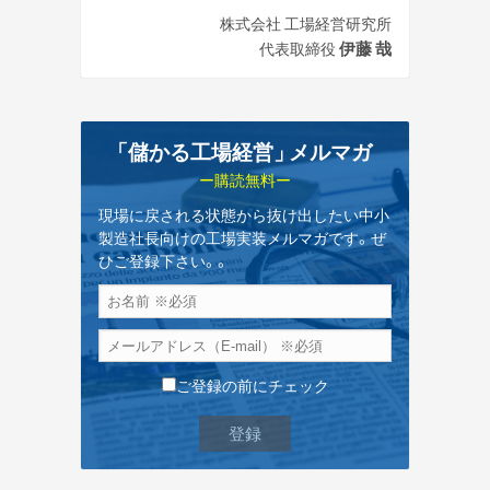
株式会社 工場経営研究所
伊藤 哉
代表取締役
「儲かる工場経営
」
メルマガ
ー購読無料ー
現場に戻される状態から抜け出したい中小
製造社長向けの工場実装メルマガです。ぜ
ひご登録下さい。。
ご登録の前にチェック