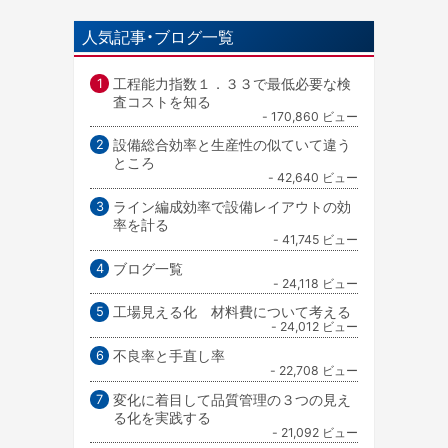
人気記事・ブログ一覧
工程能力指数１．３３で最低必要な検
査コストを知る
- 170,860 ビュー
設備総合効率と生産性の似ていて違う
ところ
- 42,640 ビュー
ライン編成効率で設備レイアウトの効
率を計る
- 41,745 ビュー
ブログ一覧
- 24,118 ビュー
工場見える化 材料費について考える
- 24,012 ビュー
不良率と手直し率
- 22,708 ビュー
変化に着目して品質管理の３つの見え
る化を実践する
- 21,092 ビュー