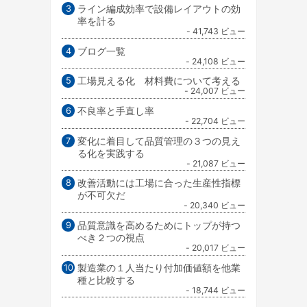
ライン編成効率で設備レイアウトの効
率を計る
- 41,743 ビュー
ブログ一覧
- 24,108 ビュー
工場見える化 材料費について考える
- 24,007 ビュー
不良率と手直し率
- 22,704 ビュー
変化に着目して品質管理の３つの見え
る化を実践する
- 21,087 ビュー
改善活動には工場に合った生産性指標
が不可欠だ
- 20,340 ビュー
品質意識を高めるためにトップが持つ
べき２つの視点
- 20,017 ビュー
製造業の１人当たり付加価値額を他業
種と比較する
- 18,744 ビュー