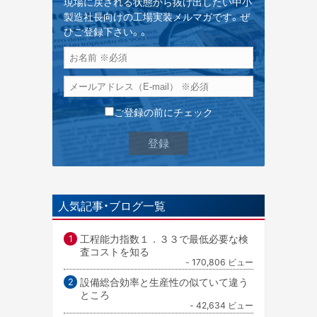
現場に戻される状態から抜け出したい中小
製造社長向けの工場実装メルマガです。ぜ
ひご登録下さい。。
ご登録の前にチェック
人気記事・ブログ一覧
工程能力指数１．３３で最低必要な検
査コストを知る
- 170,806 ビュー
設備総合効率と生産性の似ていて違う
ところ
- 42,634 ビュー