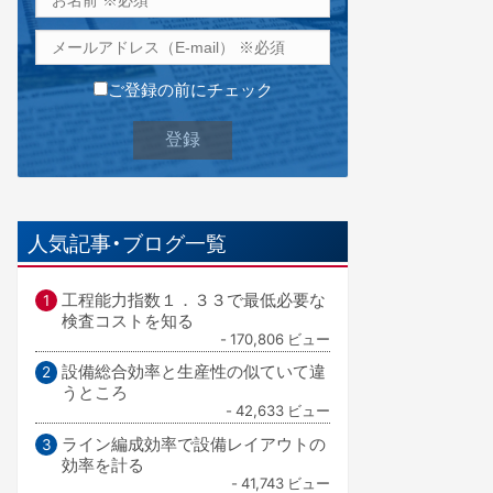
ご登録の前にチェック
人気記事・ブログ一覧
工程能力指数１．３３で最低必要な
検査コストを知る
- 170,806 ビュー
設備総合効率と生産性の似ていて違
うところ
- 42,633 ビュー
ライン編成効率で設備レイアウトの
効率を計る
- 41,743 ビュー