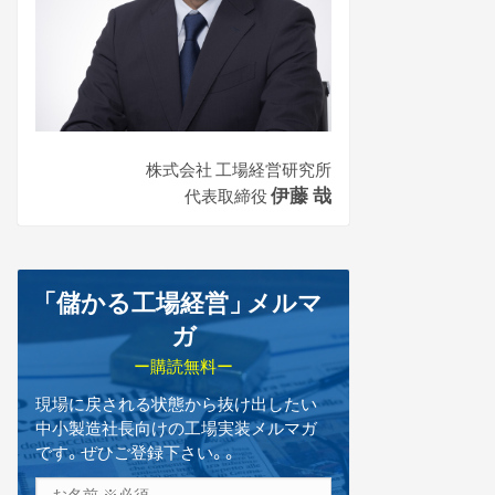
株式会社 工場経営研究所
伊藤 哉
代表取締役
「儲かる工場経営
」
メルマ
ガ
ー購読無料ー
現場に戻される状態から抜け出したい
中小製造社長向けの工場実装メルマガ
です。ぜひご登録下さい。。