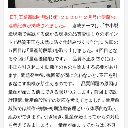
日刊工業新聞社「型技術」２０２０年２月号に伊藤の
連載記事が掲載されました。
連載テーマは、「中小製
造現場で実践する儲かる現場の品質管理１０のポイン
ト」”品質不正を未然に防ぐ仕組みづくり”です。先回の
５回目は「量産前段階」を取り上げました。６回目とな
る今回は「量産後段階」です。
品質不正を防ぐには、
不正を引き起こす動機そのものを除去する必要があり
ます。問題発生後、挽回策が間に合わないと、不正を引
き起こす動機が芽生えるのです。
品質問題の原因は
量産が始まる前にできる限りつぶします。前回まで設
計段階、量産前段階での対応を考えてきました。量産前
段階では試作-初物-初期流動管理という体系的な取り
組みができます。引き続き、量産が始まってからの対応
を考えてみましょう。
量産が始まってからは、不良