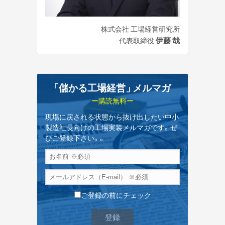
株式会社 工場経営研究所
伊藤 哉
代表取締役
「儲かる工場経営
」
メルマガ
ー購読無料ー
現場に戻される状態から抜け出したい中小
製造社長向けの工場実装メルマガです。ぜ
ひご登録下さい。。
ご登録の前にチェック