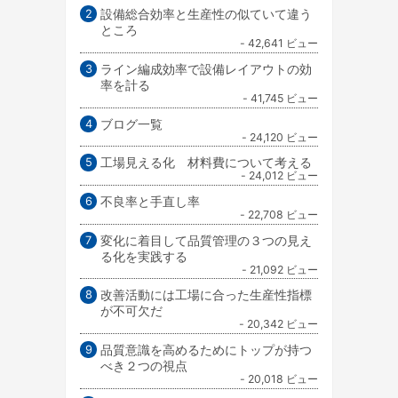
設備総合効率と生産性の似ていて違う
ところ
- 42,641 ビュー
ライン編成効率で設備レイアウトの効
率を計る
- 41,745 ビュー
ブログ一覧
- 24,120 ビュー
工場見える化 材料費について考える
- 24,012 ビュー
不良率と手直し率
- 22,708 ビュー
変化に着目して品質管理の３つの見え
る化を実践する
- 21,092 ビュー
改善活動には工場に合った生産性指標
が不可欠だ
- 20,342 ビュー
品質意識を高めるためにトップが持つ
べき２つの視点
- 20,018 ビュー