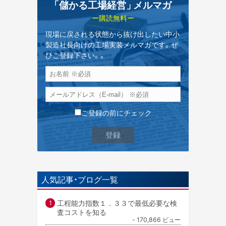
「儲かる工場経営
」
メルマガ
ー購読無料ー
現場に戻される状態から抜け出したい中小
製造社長向けの工場実装メルマガです。ぜ
ひご登録下さい。。
ご登録の前にチェック
人気記事・ブログ一覧
工程能力指数１．３３で最低必要な検
査コストを知る
- 170,866 ビュー