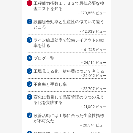
工程能力指数１．３３で最低必要な検
査コストを知る
- 170,856 ビュー
設備総合効率と生産性の似ていて違う
ところ
- 42,639 ビュー
ライン編成効率で設備レイアウトの効
率を計る
- 41,745 ビュー
ブログ一覧
- 24,114 ビュー
工場見える化 材料費について考える
- 24,012 ビュー
不良率と手直し率
- 22,707 ビュー
変化に着目して品質管理の３つの見え
る化を実践する
- 21,092 ビュー
改善活動には工場に合った生産性指標
が不可欠だ
- 20,341 ビュー