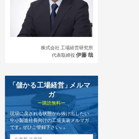
株式会社 工場経営研究所
伊藤 哉
代表取締役
「儲かる工場経営
」
メルマ
ガ
ー購読無料ー
現場に戻される状態から抜け出したい
中小製造社長向けの工場実装メルマガ
です。ぜひご登録下さい。。