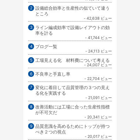
設備総合効率と生産性の似ていて違う
ところ
- 42,638 ビュー
ライン編成効率で設備レイアウトの効
率を計る
- 41,744 ビュー
ブログ一覧
- 24,113 ビュー
工場見える化 材料費について考える
- 24,007 ビュー
不良率と手直し率
- 22,704 ビュー
変化に着目して品質管理の３つの見え
る化を実践する
- 21,091 ビュー
改善活動には工場に合った生産性指標
が不可欠だ
- 20,341 ビュー
品質意識を高めるためにトップが持つ
べき２つの視点
- 20,017 ビュー