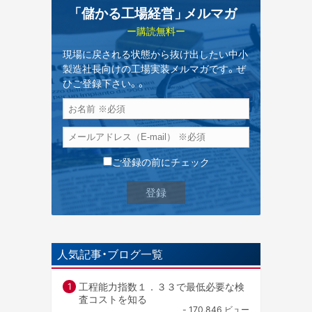
「儲かる工場経営
」
メルマガ
ー購読無料ー
現場に戻される状態から抜け出したい中小
製造社長向けの工場実装メルマガです。ぜ
ひご登録下さい。。
ご登録の前にチェック
人気記事・ブログ一覧
工程能力指数１．３３で最低必要な検
査コストを知る
- 170,846 ビュー