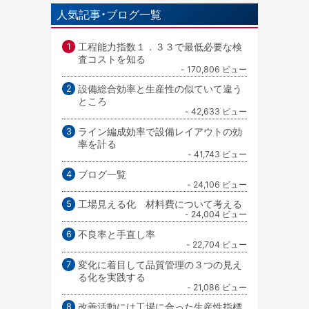
人気記事・ブログ一覧
工程能力指数１．３３で最低必要な検
査コストを知る
- 170,806 ビュー
設備総合効率と生産性の似ていて違う
ところ
- 42,633 ビュー
ライン編成効率で設備レイアウトの効
率を計る
- 41,743 ビュー
ブログ一覧
- 24,106 ビュー
工場見える化 材料費について考える
- 24,004 ビュー
不良率と手直し率
- 22,704 ビュー
変化に着目して品質管理の３つの見え
る化を実践する
- 21,086 ビュー
改善活動には工場に合った生産性指標