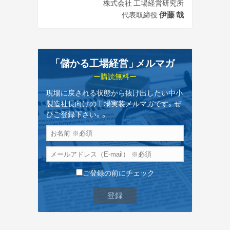
株式会社 工場経営研究所
伊藤 哉
代表取締役
「儲かる工場経営
」
メルマガ
ー購読無料ー
現場に戻される状態から抜け出したい中小
製造社長向けの工場実装メルマガです。ぜ
ひご登録下さい。。
ご登録の前にチェック