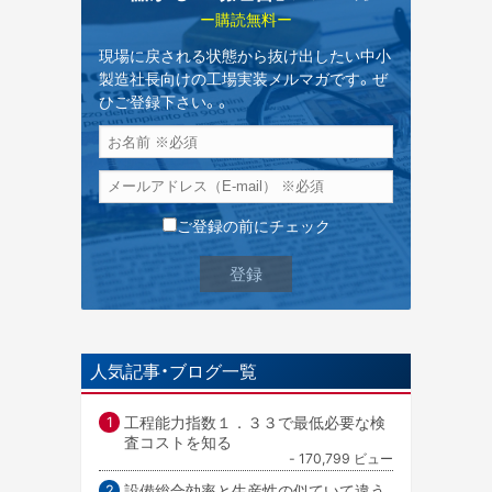
ー購読無料ー
現場に戻される状態から抜け出したい中小
製造社長向けの工場実装メルマガです。ぜ
ひご登録下さい。。
ご登録の前にチェック
人気記事・ブログ一覧
工程能力指数１．３３で最低必要な検
査コストを知る
- 170,799 ビュー
設備総合効率と生産性の似ていて違う