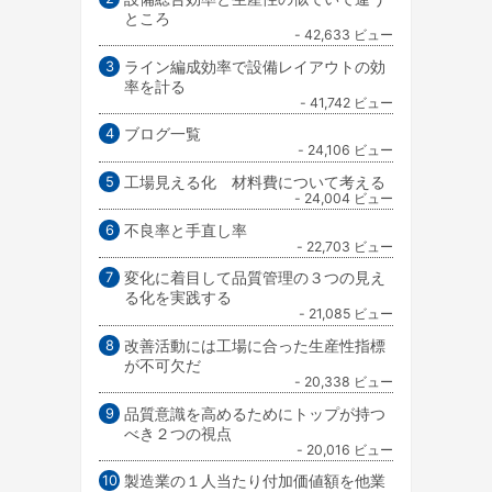
ところ
- 42,633 ビュー
ライン編成効率で設備レイアウトの効
率を計る
- 41,742 ビュー
ブログ一覧
- 24,106 ビュー
工場見える化 材料費について考える
- 24,004 ビュー
不良率と手直し率
- 22,703 ビュー
変化に着目して品質管理の３つの見え
る化を実践する
- 21,085 ビュー
改善活動には工場に合った生産性指標
が不可欠だ
- 20,338 ビュー
品質意識を高めるためにトップが持つ
べき２つの視点
- 20,016 ビュー
製造業の１人当たり付加価値額を他業