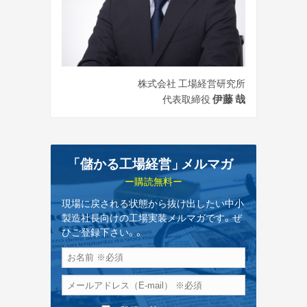
株式会社 工場経営研究所
伊藤 哉
代表取締役
「儲かる工場経営
」
メルマガ
ー購読無料ー
現場に戻される状態から抜け出したい中小
製造社長向けの工場実装メルマガです。ぜ
ひご登録下さい。。