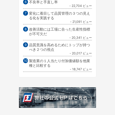
不良率と手直し率
- 22,704 ビュー
変化に着目して品質管理の３つの見え
る化を実践する
- 21,091 ビュー
改善活動には工場に合った生産性指標
が不可欠だ
- 20,341 ビュー
品質意識を高めるためにトップが持つ
べき２つの視点
- 20,017 ビュー
製造業の１人当たり付加価値額を他業
種と比較する
- 18,747 ビュー