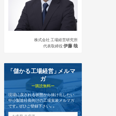
株式会社 工場経営研究所
伊藤 哉
代表取締役
「儲かる工場経営
」
メルマ
ガ
ー購読無料ー
現場に戻される状態から抜け出したい
中小製造社長向けの工場実装メルマガ
です。ぜひご登録下さい。。