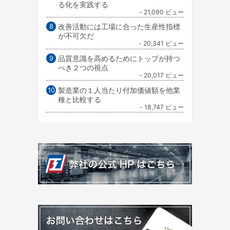
る化を実践する
- 21,090 ビュー
改善活動には工場に合った生産性指標
が不可欠だ
- 20,341 ビュー
品質意識を高めるためにトップが持つ
べき２つの視点
- 20,017 ビュー
製造業の１人当たり付加価値額を他業
種と比較する
- 18,747 ビュー