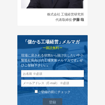
株式会社 工場経営研究所
伊藤 哉
代表取締役
「儲かる工場経営
」
メルマガ
ー購読無料ー
現場に戻される状態から抜け出したい中小
製造社長向けの工場実装メルマガです。ぜ
ひご登録下さい。。
ご登録の前にチェック