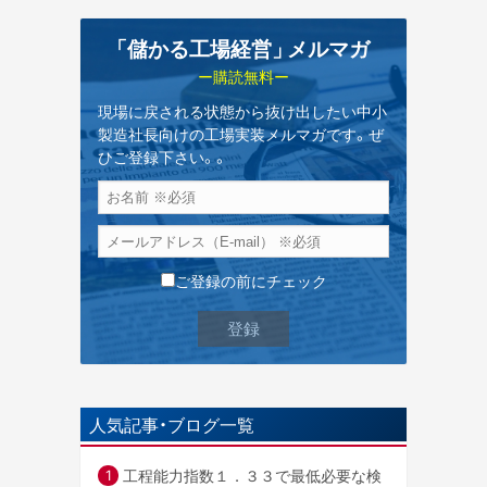
「儲かる工場経営
」
メルマガ
ー購読無料ー
現場に戻される状態から抜け出したい中小
製造社長向けの工場実装メルマガです。ぜ
ひご登録下さい。。
ご登録の前にチェック
人気記事・ブログ一覧
工程能力指数１．３３で最低必要な検