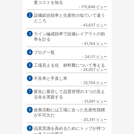
査コストを知る
- 170,846 ビュー
設備総合効率と生産性の似ていて違う
ところ
- 42,637 ビュー
ライン編成効率で設備レイアウトの効
率を計る
- 41,744 ビュー
ブログ一覧
- 24,111 ビュー
工場見える化 材料費について考える
- 24,007 ビュー
不良率と手直し率
- 22,704 ビュー
変化に着目して品質管理の３つの見え
る化を実践する
- 21,091 ビュー
改善活動には工場に合った生産性指標
が不可欠だ
- 20,341 ビュー
品質意識を高めるためにトップが持つ
べき２つの視点