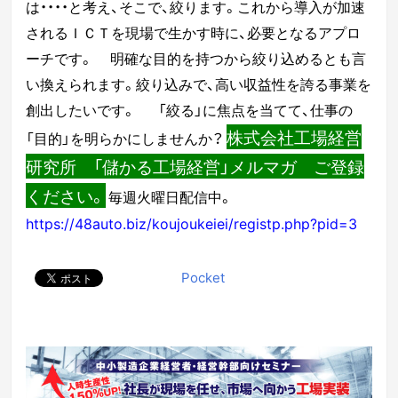
は・・・・と考え、そこで、絞ります。これから導入が加速
される
ＩＣＴを現場で生かす時に、必要となるアプロ
ーチです。
明確な目的を持つから絞り込めるとも言
い換えられます。
絞り込みで、高い収益性を誇る事業を
創出したいです。
「絞る」に焦点を当てて、仕事の
株式会社工場経営
「目的」を明らかにしませんか？
研究所 「儲かる工場経営」メルマガ ご登録
ください。
毎週火曜日配信中。
https://48auto.biz/koujoukeiei/registp.php?pid=3
ha
ha
ha
Pocket