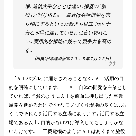
機、通信大手などとは違い、機器の「脇
役」
と割り切る。
最近は会話機能を売
り物にするといった動きも目立つが、十
分な水準に達している
とは言い切れな
い。
実用的な機能に絞って競争力を高め
る。
（出典：日本経済新聞２０１６年７月２３日）
「ＡＩバブル」に踊らされることなく、ＡＩ活用の目
的を明確にしています。
ＡＩ自体の開発を主業とし
ていれば、当然のようにＡＩを前面に押し出した事業
展開
を進めるわけですが、モノづくり現場の多くは、あ
くまでそれらを活用する立場にあります。
活用する立
場である以上、目的がなければ導入してもしょうがな
いわけです。
三菱電機のようにＡＩはあくまで脇役