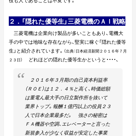
２．「隠れた優等生」三菱電機のＡＩ戦略
三菱電機は企業向け製品が多いこともあり、電機大
手の中では地味な存在ながら、
堅実に稼ぐ「隠れた優等
生」と紹介されています。
（出典：日本経済新聞２０１６年７月
どれほどの隠れた優等生かというと・・・・、
２３日）
２０１６年３月期の自己資本利益率
（ＲＯＥ）は１２．４％と高く、時価総額
は重電ん最大手の日立製作所を抜いて
業界トップ。
報酬１億円以上の役員２３
人で日本企業最多だ。
強さの秘密は
ＦＡ機器や空調、エレベーターと言った
新規参入が少なく収益が安定
した事業