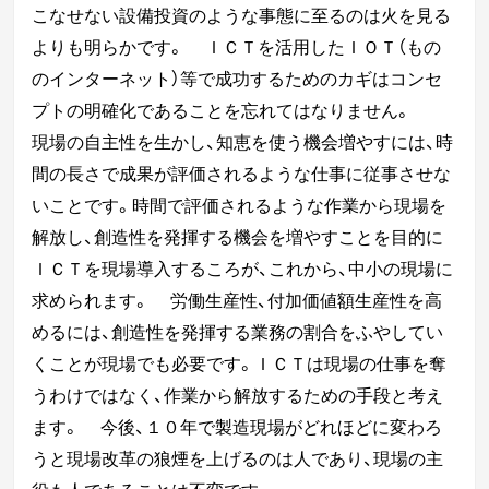
こなせない設備投資のような事態に至るのは火を見る
よりも明らかです。
ＩＣＴを活用したＩＯＴ（もの
のインターネット）等で成功するためのカギはコンセ
プトの明確化
であること
を忘れてはなりません。
現場の自主性を生かし、知恵を使う機会増やすには、時
間の長さで成果が評価されるような仕事に従事させな
いことです。時間で評価されるような作業から現場を
解放し、創造性を発揮する機会を増やす
ことを目的に
ＩＣＴを現場導入するころが、これから、中小の現場に
求められます。
労働生産性、付加価値額生産性を高
めるには、
創造性を発揮する業務の割合をふやしてい
くことが現場でも必要です。
ＩＣＴは現場の仕事を奪
うわけではなく、作業から解放するための手段と考え
ます。
今後、１０年で製造現場がどれほどに変わろ
うと現場改革の狼煙を上げるのは
人であり、現場の主
役も人であることは不変です。