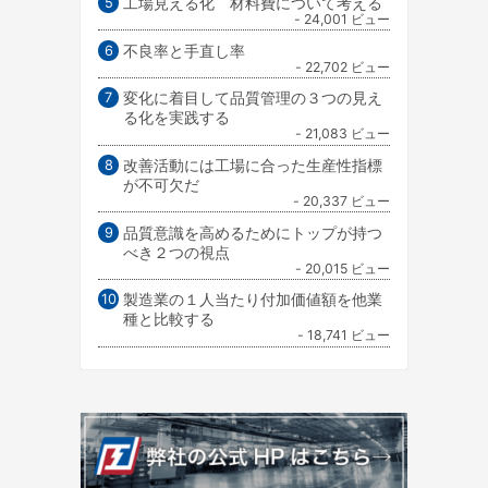
工場見える化 材料費について考える
- 24,001 ビュー
不良率と手直し率
- 22,702 ビュー
変化に着目して品質管理の３つの見え
る化を実践する
- 21,083 ビュー
改善活動には工場に合った生産性指標
が不可欠だ
- 20,337 ビュー
品質意識を高めるためにトップが持つ
べき２つの視点
- 20,015 ビュー
製造業の１人当たり付加価値額を他業
種と比較する
- 18,741 ビュー