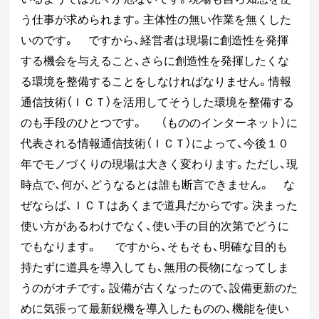
う仕事が求められます。
主体性の無い作業を
無くした
いのです。
ですから、経営者は現場に創造性を発揮
する機会を与えること、さらに創造性を発揮したく
な
る
環境を整備することをしなければなりません。
情報
通信技術（ＩＣＴ）を活用してそうした環境を整備する
のも手段のひとつです。
（もののインターネット）
に
代表される情報通信技術（ＩＣＴ）によって、今後１０
年でモノづくりの現場は大きく変わり
ます。
ただし、現
時点で、何が、どうなるとは誰も断言できません。
な
ぜならば、ＩＣＴはあくまで道具だからです。決まった
使い方があるわけでなく、使い手の目的次第でどうに
でもなります。
ですから、そもそも、明確な目的も
持たずに道具を導入しても、無用の長物になってしま
うのがオチです。設備が古くなったので、設備更新のた
めに気張って最新鋭機を導入したものの、機能を使い