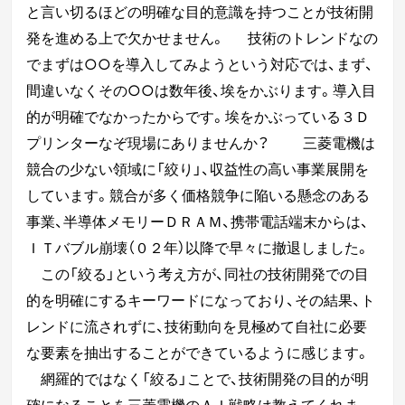
と言い切るほどの明確な目的意識を持つことが
技術開
発を進める上で欠かせません。
技術のトレンドなの
でまずは○○を導入してみようという対応では、まず、
間違いなく
その○○は数年後、埃をかぶります。導入目
的が明確でなかったからです。
埃をかぶっている３Ｄ
プリンターなぞ現場にありませんか？
三菱電機は
競合の少ない領域に「絞り」、収益性の高い事業展開を
しています。
競合が多く価格競争に陥いる懸念のある
事業、半導体メモリーＤＲＡＭ、携帯電話
端末からは、
ＩＴバブル崩壊（０２年）以降で早々に撤退しました。
この「絞る」という考え方が、同社の技術開発での目
的を明確にするキーワードに
なっており、その結果、ト
レンドに流されずに、技術動向を見極めて自社に必要
な
要素を抽出することができているように感じます。
網羅的ではなく「絞る」ことで、技術開発の目的が明
確になることを三菱電機の
ＡＩ戦略は教えてくれま