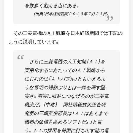
を数多く抱える点にある。
（出典：日本経済新聞２０１６年７月２３日）
その三菱電機のＡＩ戦略を日本経済新聞では下記の
ように説明しています。
さらに三菱電機の人工知能（ＡＩ）を
実用化するにあたってのＡＩ戦略から
にじむ
のは「ＡＩバブル」ともいえるよ
うな最近の過熱ぶりとは一線を画す堅
実さ。
着実に収益につなげるのが三菱電
機流だ。
（中略）
同社情報技術総合研
究所の三嶋英俊部長は「ＡＩはあくまで
機器の価値を高める
ソフトだ。」と言
う。
ＡＩの採用を前面に打ち出す他の電