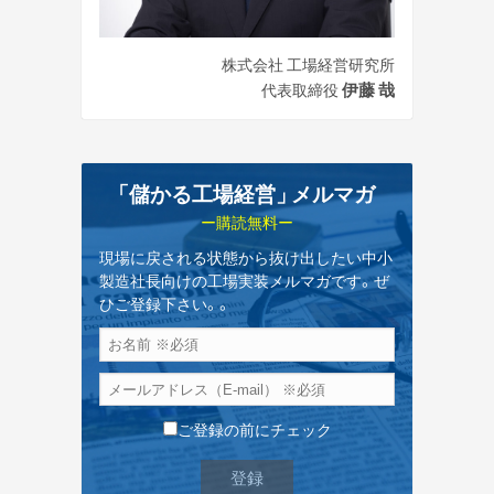
株式会社 工場経営研究所
伊藤 哉
代表取締役
「儲かる工場経営
」
メルマガ
ー購読無料ー
現場に戻される状態から抜け出したい中小
製造社長向けの工場実装メルマガです。ぜ
ひご登録下さい。。
ご登録の前にチェック