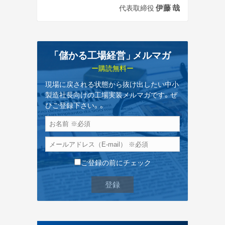
伊藤 哉
代表取締役
「儲かる工場経営
」
メルマガ
ー購読無料ー
現場に戻される状態から抜け出したい中小
製造社長向けの工場実装メルマガです。ぜ
ひご登録下さい。。
ご登録の前にチェック