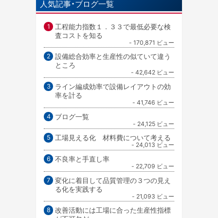
人気記事・ブログ一覧
工程能力指数１．３３で最低必要な検
査コストを知る
- 170,871 ビュー
設備総合効率と生産性の似ていて違う
ところ
- 42,642 ビュー
ライン編成効率で設備レイアウトの効
率を計る
- 41,746 ビュー
ブログ一覧
- 24,125 ビュー
工場見える化 材料費について考える
- 24,013 ビュー
不良率と手直し率
- 22,709 ビュー
変化に着目して品質管理の３つの見え
る化を実践する
- 21,093 ビュー
改善活動には工場に合った生産性指標