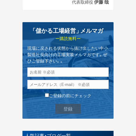
伊藤 哉
代表取締役
「儲かる工場経営
」
メルマガ
ー購読無料ー
現場に戻される状態から抜け出したい中小
製造社長向けの工場実装メルマガです。ぜ
ひご登録下さい。。
ご登録の前にチェック
人気記事・ブログ一覧