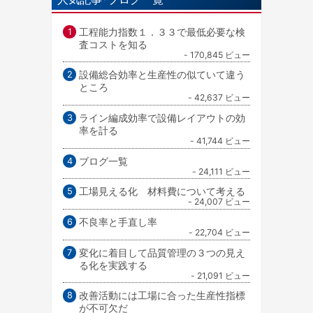
工程能力指数１．３３で最低必要な検
査コストを知る
- 170,845 ビュー
設備総合効率と生産性の似ていて違う
ところ
- 42,637 ビュー
ライン編成効率で設備レイアウトの効
率を計る
- 41,744 ビュー
ブログ一覧
- 24,111 ビュー
工場見える化 材料費について考える
- 24,007 ビュー
不良率と手直し率
- 22,704 ビュー
変化に着目して品質管理の３つの見え
る化を実践する
- 21,091 ビュー
改善活動には工場に合った生産性指標
が不可欠だ