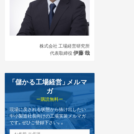
株式会社 工場経営研究所
伊藤 哉
代表取締役
「儲かる工場経営
」
メルマ
ガ
ー購読無料ー
現場に戻される状態から抜け出したい
中小製造社長向けの工場実装メルマガ
です。ぜひご登録下さい。。