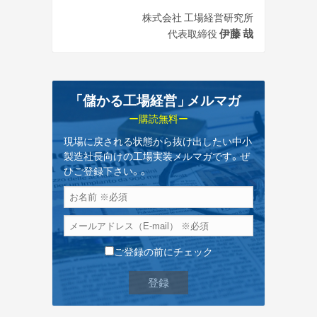
株式会社 工場経営研究所
伊藤 哉
代表取締役
「儲かる工場経営
」
メルマガ
ー購読無料ー
現場に戻される状態から抜け出したい中小
製造社長向けの工場実装メルマガです。ぜ
ひご登録下さい。。
ご登録の前にチェック