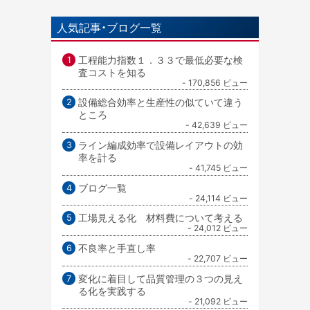
人気記事・ブログ一覧
工程能力指数１．３３で最低必要な検
査コストを知る
- 170,856 ビュー
設備総合効率と生産性の似ていて違う
ところ
- 42,639 ビュー
ライン編成効率で設備レイアウトの効
率を計る
- 41,745 ビュー
ブログ一覧
- 24,114 ビュー
工場見える化 材料費について考える
- 24,012 ビュー
不良率と手直し率
- 22,707 ビュー
変化に着目して品質管理の３つの見え
る化を実践する
- 21,092 ビュー