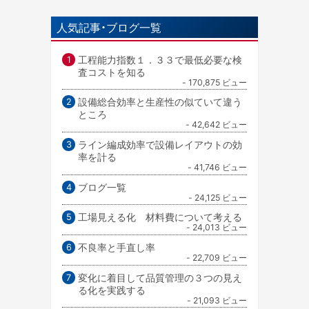
人気記事・ブログ一覧
工程能力指数１．３３で最低必要な検
査コストを知る
- 170,875 ビュー
設備総合効率と生産性の似ていて違う
ところ
- 42,642 ビュー
ライン編成効率で設備レイアウトの効
率を計る
- 41,746 ビュー
ブログ一覧
- 24,125 ビュー
工場見える化 材料費について考える
- 24,013 ビュー
不良率と手直し率
- 22,709 ビュー
変化に着目して品質管理の３つの見え
る化を実践する
- 21,093 ビュー