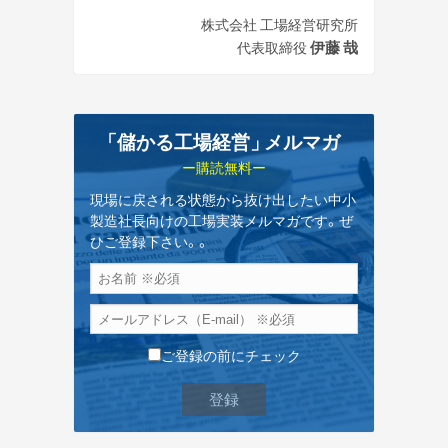
株式会社 工場経営研究所
伊藤 哉
代表取締役
「儲かる工場経営
」
メルマガ
ー購読無料ー
現場に戻される状態から抜け出したい中小
製造社長向けの工場実装メルマガです。ぜ
ひご登録下さい。。
ご登録の前にチェック