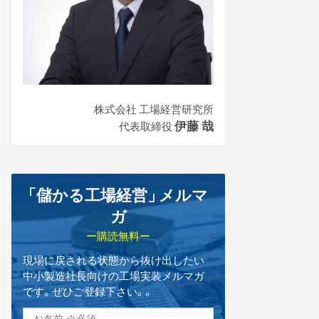
株式会社 工場経営研究所
伊藤 哉
代表取締役
「儲かる工場経営
」
メルマ
ガ
ー購読無料ー
現場に戻される状態から抜け出したい
中小製造社長向けの工場実装メルマガ
です。ぜひご登録下さい。。