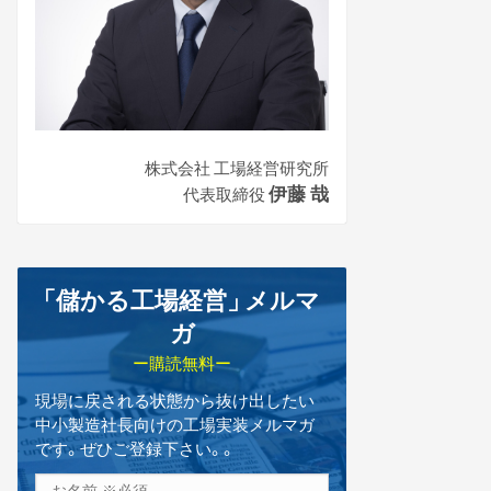
株式会社 工場経営研究所
伊藤 哉
代表取締役
「儲かる工場経営
」
メルマ
ガ
ー購読無料ー
現場に戻される状態から抜け出したい
中小製造社長向けの工場実装メルマガ
です。ぜひご登録下さい。。