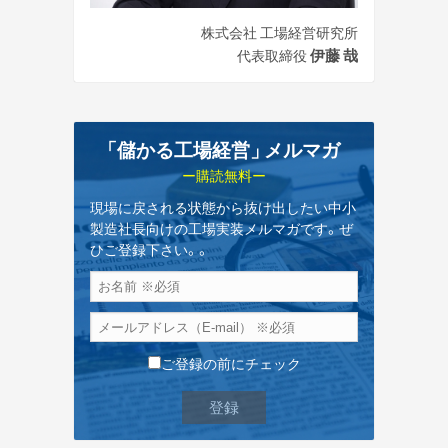
株式会社 工場経営研究所
伊藤 哉
代表取締役
「儲かる工場経営
」
メルマガ
ー購読無料ー
現場に戻される状態から抜け出したい中小
製造社長向けの工場実装メルマガです。ぜ
ひご登録下さい。。
ご登録の前にチェック