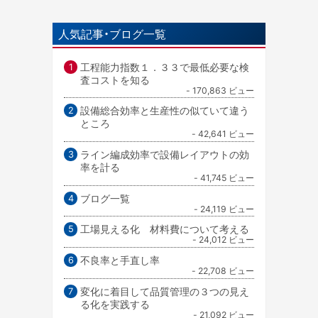
人気記事・ブログ一覧
工程能力指数１．３３で最低必要な検
査コストを知る
- 170,863 ビュー
設備総合効率と生産性の似ていて違う
ところ
- 42,641 ビュー
ライン編成効率で設備レイアウトの効
率を計る
- 41,745 ビュー
ブログ一覧
- 24,119 ビュー
工場見える化 材料費について考える
- 24,012 ビュー
不良率と手直し率
- 22,708 ビュー
変化に着目して品質管理の３つの見え
る化を実践する
- 21,092 ビュー