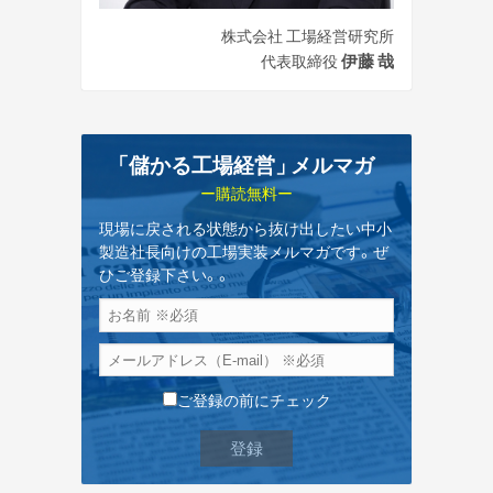
株式会社 工場経営研究所
伊藤 哉
代表取締役
「儲かる工場経営
」
メルマガ
ー購読無料ー
現場に戻される状態から抜け出したい中小
製造社長向けの工場実装メルマガです。ぜ
ひご登録下さい。。
ご登録の前にチェック