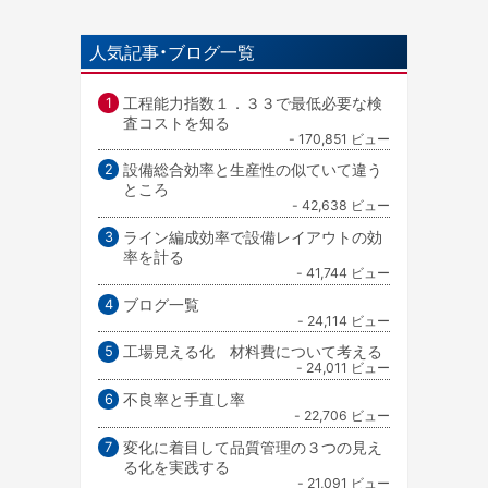
人気記事・ブログ一覧
工程能力指数１．３３で最低必要な検
査コストを知る
- 170,851 ビュー
設備総合効率と生産性の似ていて違う
ところ
- 42,638 ビュー
ライン編成効率で設備レイアウトの効
率を計る
- 41,744 ビュー
ブログ一覧
- 24,114 ビュー
工場見える化 材料費について考える
- 24,011 ビュー
不良率と手直し率
- 22,706 ビュー
変化に着目して品質管理の３つの見え
る化を実践する
- 21,091 ビュー