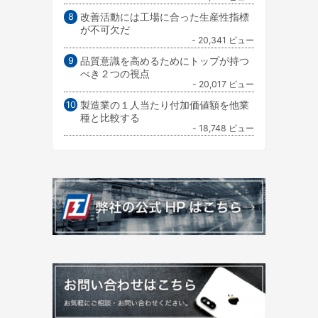
改善活動には工場に合った生産性指標
が不可欠だ
- 20,341 ビュー
品質意識を高めるためにトップが持つ
べき２つの視点
- 20,017 ビュー
製造業の１人当たり付加価値額を他業
種と比較する
- 18,748 ビュー