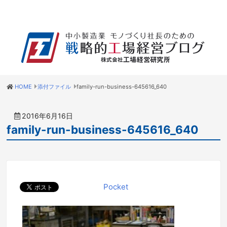
HOME
添付ファイル
family-run-business-645616_640
2016年6月16日
family-run-business-645616_640
Pocket