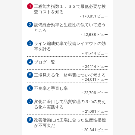
工程能力指数１．３３で最低必要な検
査コストを知る
- 170,851 ビュー
設備総合効率と生産性の似ていて違う
ところ
- 42,638 ビュー
ライン編成効率で設備レイアウトの効
率を計る
- 41,744 ビュー
ブログ一覧
- 24,114 ビュー
工場見える化 材料費について考える
- 24,011 ビュー
不良率と手直し率
- 22,706 ビュー
変化に着目して品質管理の３つの見え
る化を実践する
- 21,091 ビュー
改善活動には工場に合った生産性指標
が不可欠だ
- 20,341 ビュー