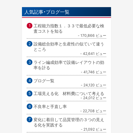
人気記事・ブログ一覧
工程能力指数１．３３で最低必要な検
査コストを知る
- 170,866 ビュー
設備総合効率と生産性の似ていて違う
ところ
- 42,641 ビュー
ライン編成効率で設備レイアウトの効
率を計る
- 41,746 ビュー
ブログ一覧
- 24,120 ビュー
工場見える化 材料費について考える
- 24,012 ビュー
不良率と手直し率
- 22,708 ビュー
変化に着目して品質管理の３つの見え
る化を実践する
- 21,092 ビュー