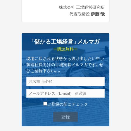
株式会社 工場経営研究所
伊藤 哉
代表取締役
「儲かる工場経営
」
メルマガ
ー購読無料ー
現場に戻される状態から抜け出したい中小
製造社長向けの工場実装メルマガです。ぜ
ひご登録下さい。。
ご登録の前にチェック