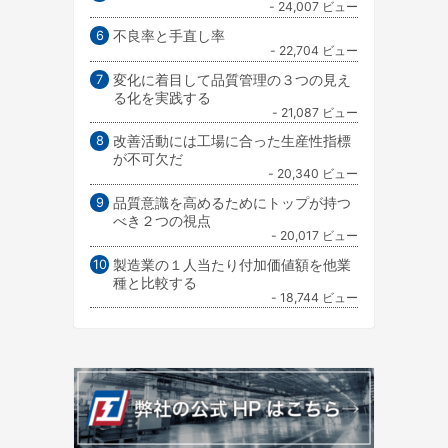
- 24,007 ビュー
不良率と手直し率
- 22,704 ビュー
変化に着目して品質管理の３つの見え
る化を実践する
- 21,087 ビュー
改善活動には工場に合った生産性指標
が不可欠だ
- 20,340 ビュー
品質意識を高めるためにトップが持つ
べき２つの視点
- 20,017 ビュー
製造業の１人当たり付加価値額を他業
種と比較する
- 18,744 ビュー