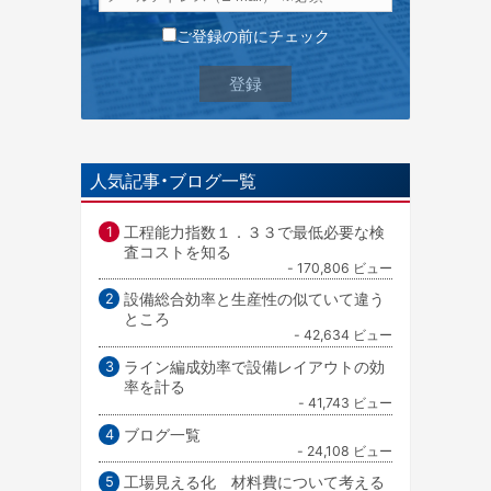
ご登録の前にチェック
人気記事・ブログ一覧
工程能力指数１．３３で最低必要な検
査コストを知る
- 170,806 ビュー
設備総合効率と生産性の似ていて違う
ところ
- 42,634 ビュー
ライン編成効率で設備レイアウトの効
率を計る
- 41,743 ビュー
ブログ一覧
- 24,108 ビュー
工場見える化 材料費について考える