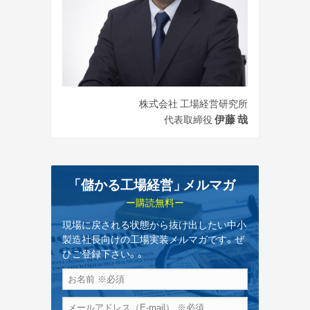
株式会社 工場経営研究所
伊藤 哉
代表取締役
「儲かる工場経営
」
メルマガ
ー購読無料ー
現場に戻される状態から抜け出したい中小
製造社長向けの工場実装メルマガです。ぜ
ひご登録下さい。。