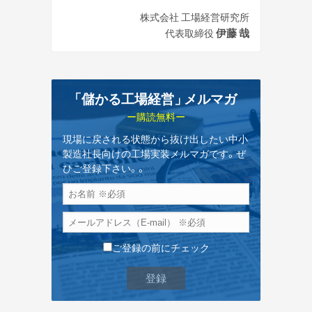
株式会社 工場経営研究所
伊藤 哉
代表取締役
「儲かる工場経営
」
メルマガ
ー購読無料ー
現場に戻される状態から抜け出したい中小
製造社長向けの工場実装メルマガです。ぜ
ひご登録下さい。。
ご登録の前にチェック