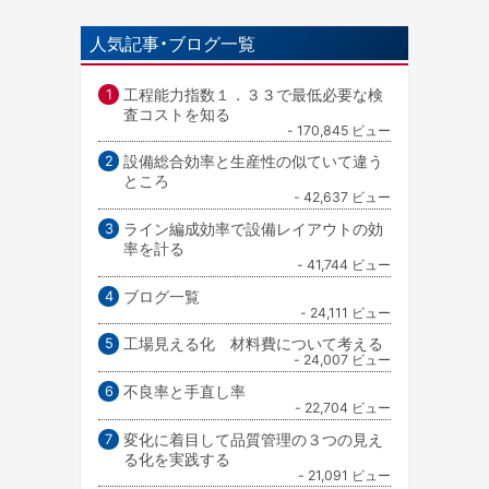
人気記事・ブログ一覧
工程能力指数１．３３で最低必要な検
査コストを知る
- 170,845 ビュー
設備総合効率と生産性の似ていて違う
ところ
- 42,637 ビュー
ライン編成効率で設備レイアウトの効
率を計る
- 41,744 ビュー
ブログ一覧
- 24,111 ビュー
工場見える化 材料費について考える
- 24,007 ビュー
不良率と手直し率
- 22,704 ビュー
変化に着目して品質管理の３つの見え
る化を実践する
- 21,091 ビュー