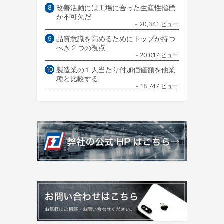
改善活動には工場に合った生産性指標
が不可欠だ
- 20,341 ビュー
品質意識を高めるためにトップが持つ
べき２つの視点
- 20,017 ビュー
製造業の１人当たり付加価値額を他業
種と比較する
- 18,747 ビュー