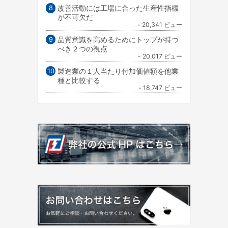
改善活動には工場に合った生産性指標
が不可欠だ
- 20,341 ビュー
品質意識を高めるためにトップが持つ
べき２つの視点
- 20,017 ビュー
製造業の１人当たり付加価値額を他業
種と比較する
- 18,747 ビュー