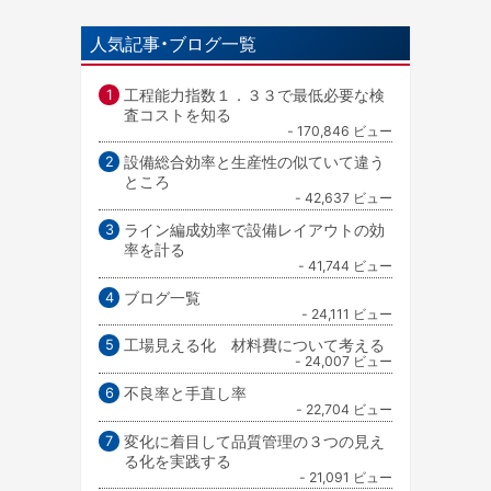
人気記事・ブログ一覧
工程能力指数１．３３で最低必要な検
査コストを知る
- 170,846 ビュー
設備総合効率と生産性の似ていて違う
ところ
- 42,637 ビュー
ライン編成効率で設備レイアウトの効
率を計る
- 41,744 ビュー
ブログ一覧
- 24,111 ビュー
工場見える化 材料費について考える
- 24,007 ビュー
不良率と手直し率
- 22,704 ビュー
変化に着目して品質管理の３つの見え
る化を実践する
- 21,091 ビュー