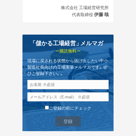
株式会社 工場経営研究所
伊藤 哉
代表取締役
「儲かる工場経営
」
メルマガ
ー購読無料ー
現場に戻される状態から抜け出したい中小
製造社長向けの工場実装メルマガです。ぜ
ひご登録下さい。。
ご登録の前にチェック