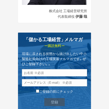
株式会社 工場経営研究所
伊藤 哉
代表取締役
「儲かる工場経営
」
メルマガ
ー購読無料ー
現場に戻される状態から抜け出したい中小
製造社長向けの工場実装メルマガです。ぜ
ひご登録下さい。。
ご登録の前にチェック