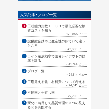
人気記事・ブログ一覧
工程能力指数１．３３で最低必要な検
査コストを知る
- 170,855 ビュー
設備総合効率と生産性の似ていて違う
ところ
- 42,638 ビュー
ライン編成効率で設備レイアウトの効
率を計る
- 41,744 ビュー
ブログ一覧
- 24,114 ビュー
工場見える化 材料費について考える
- 24,011 ビュー
不良率と手直し率
- 22,706 ビュー
変化に着目して品質管理の３つの見え
る化を実践する